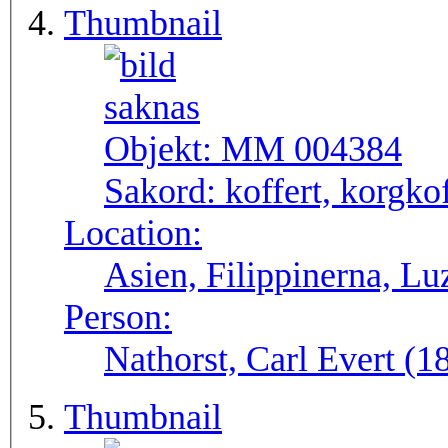
Thumbnail
Objekt:
MM 004384
Sakord:
koffert, korgkof
Location:
Asien, Filippinerna, Lu
Person:
Nathorst, Carl Evert (
Thumbnail