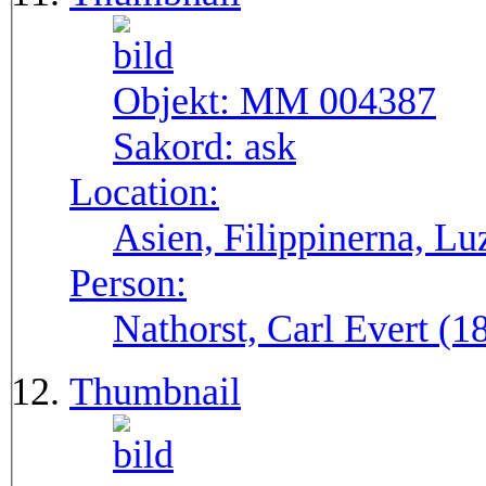
Objekt:
MM 004387
Sakord:
ask
Location:
Asien, Filippinerna, Lu
Person:
Nathorst, Carl Evert (
Thumbnail