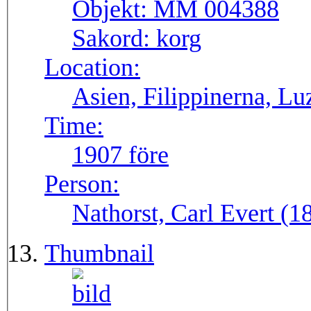
Objekt:
MM 004388
Sakord:
korg
Location:
Asien, Filippinerna, Lu
Time:
1907 före
Person:
Nathorst, Carl Evert (
Thumbnail