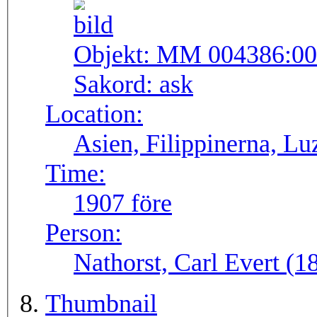
Objekt:
MM 004386:00
Sakord:
ask
Location:
Asien, Filippinerna, Lu
Time:
1907 före
Person:
Nathorst, Carl Evert (
Thumbnail