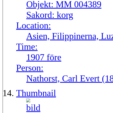
Objekt:
MM 004389
Sakord:
korg
Location:
Asien, Filippinerna, Lu
Time:
1907 före
Person:
Nathorst, Carl Evert (
Thumbnail