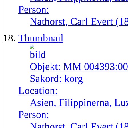
Person:
Nathorst, Carl Evert (
Thumbnail
Objekt:
MM 004393:00
Sakord:
korg
Location:
Asien, Filippinerna, Lu
Person:
Nathorst, Carl Evert (