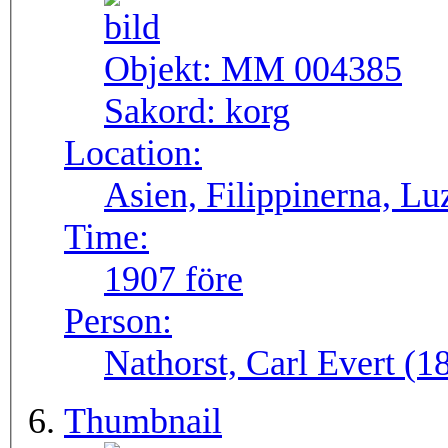
Objekt:
MM 004385
Sakord:
korg
Location:
Asien, Filippinerna, Lu
Time:
1907 före
Person:
Nathorst, Carl Evert (
Thumbnail