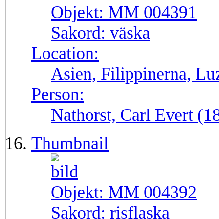
Objekt:
MM 004391
Sakord:
väska
Location:
Asien, Filippinerna, Lu
Person:
Nathorst, Carl Evert (
Thumbnail
Objekt:
MM 004392
Sakord:
risflaska