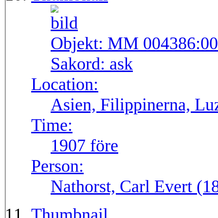
Objekt:
MM 004386:00
Sakord:
ask
Location:
Asien, Filippinerna, Lu
Time:
1907 före
Person:
Nathorst, Carl Evert (
Thumbnail