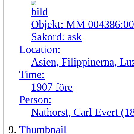
Objekt:
MM 004386:00
Sakord:
ask
Location:
Asien, Filippinerna, Lu
Time:
1907 före
Person:
Nathorst, Carl Evert (
Thumbnail