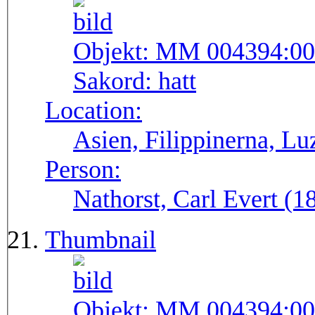
Objekt:
MM 004394:00
Sakord:
hatt
Location:
Asien, Filippinerna, Lu
Person:
Nathorst, Carl Evert (
Thumbnail
Objekt:
MM 004394:00