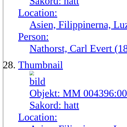
Sakord:
hatt
Location:
Asien, Filippinerna, Lu
Person:
Nathorst, Carl Evert (
Thumbnail
Objekt:
MM 004396:00
Sakord:
hatt
Location: