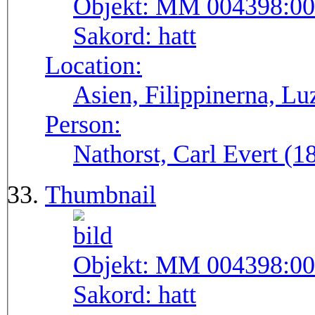
Objekt:
MM 004398:00
Sakord:
hatt
Location:
Asien, Filippinerna, Lu
Person:
Nathorst, Carl Evert (
Thumbnail
Objekt:
MM 004398:00
Sakord:
hatt