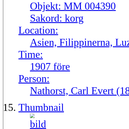
Objekt:
MM 004390
Sakord:
korg
Location:
Asien, Filippinerna, Lu
Time:
1907 före
Person:
Nathorst, Carl Evert (
Thumbnail