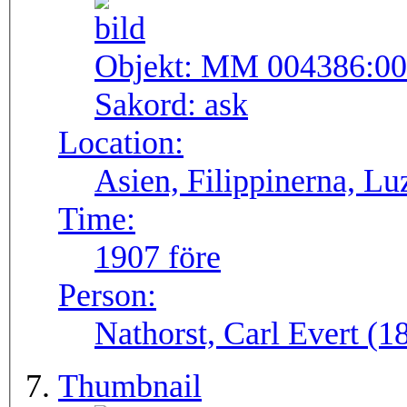
Objekt:
MM 004386:00
Sakord:
ask
Location:
Asien, Filippinerna, Lu
Time:
1907 före
Person:
Nathorst, Carl Evert (
Thumbnail