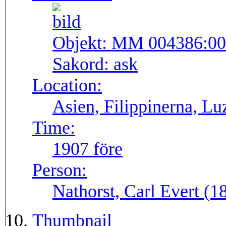
Objekt:
MM 004386:00
Sakord:
ask
Location:
Asien, Filippinerna, Lu
Time:
1907 före
Person:
Nathorst, Carl Evert (
Thumbnail