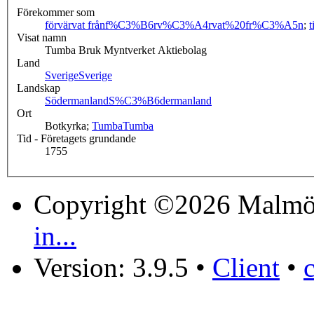
Förekommer som
förvärvat från
f%C3%B6rv%C3%A4rvat%20fr%C3%A5n
;
t
Visat namn
Tumba Bruk Myntverket Aktiebolag
Land
Sverige
Sverige
Landskap
Södermanland
S%C3%B6dermanland
Ort
Botkyrka;
Tumba
Tumba
Tid - Företagets grundande
1755
Copyright ©2026 Malmö
in...
Version: 3.9.5
•
Client
•