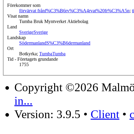
Förekommer som
förvärvat från
f%C3%B6rv%C3%A4rvat%20fr%C3%A5n
;
t
Visat namn
Tumba Bruk Myntverket Aktiebolag
Land
Sverige
Sverige
Landskap
Södermanland
S%C3%B6dermanland
Ort
Botkyrka;
Tumba
Tumba
Tid - Företagets grundande
1755
Copyright ©2026 Malmö
in...
Version: 3.9.5
•
Client
•