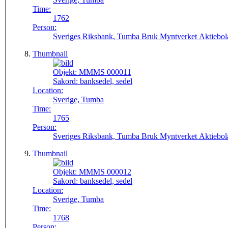
Time:
1762
Person:
Sveriges Riksbank, Tumba Bruk Myntverket Aktiebol
Thumbnail
Objekt:
MMMS 000011
Sakord:
banksedel, sedel
Location:
Sverige, Tumba
Time:
1765
Person:
Sveriges Riksbank, Tumba Bruk Myntverket Aktiebol
Thumbnail
Objekt:
MMMS 000012
Sakord:
banksedel, sedel
Location:
Sverige, Tumba
Time:
1768
Person: