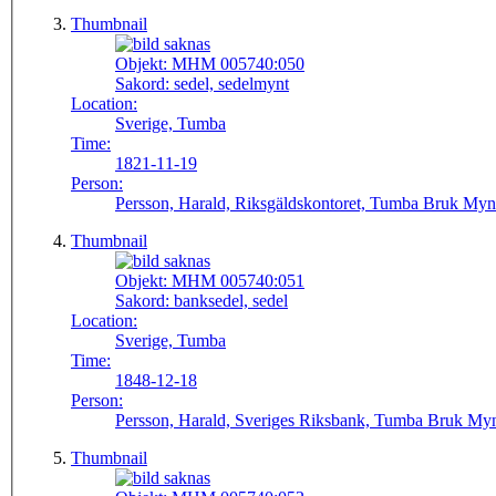
Thumbnail
Objekt:
MHM 005740:050
Sakord:
sedel, sedelmynt
Location:
Sverige, Tumba
Time:
1821-11-19
Person:
Persson, Harald, Riksgäldskontoret, Tumba Bruk Myn
Thumbnail
Objekt:
MHM 005740:051
Sakord:
banksedel, sedel
Location:
Sverige, Tumba
Time:
1848-12-18
Person:
Persson, Harald, Sveriges Riksbank, Tumba Bruk Myn
Thumbnail