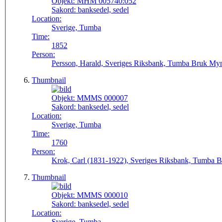
Objekt:
MHM 005740:052
Sakord:
banksedel, sedel
Location:
Sverige, Tumba
Time:
1852
Person:
Persson, Harald, Sveriges Riksbank, Tumba Bruk Myn
Thumbnail
Objekt:
MMMS 000007
Sakord:
banksedel, sedel
Location:
Sverige, Tumba
Time:
1760
Person:
Krok, Carl (1831-1922), Sveriges Riksbank, Tumba B
Thumbnail
Objekt:
MMMS 000010
Sakord:
banksedel, sedel
Location:
Sverige, Tumba