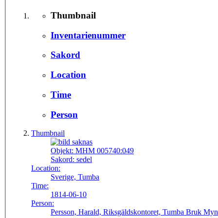
Thumbnail
Inventarienummer
Sakord
Location
Time
Person
Thumbnail
Objekt:
MHM 005740:049
Sakord:
sedel
Location:
Sverige, Tumba
Time:
1814-06-10
Person:
Persson, Harald, Riksgäldskontoret, Tumba Bruk Myn