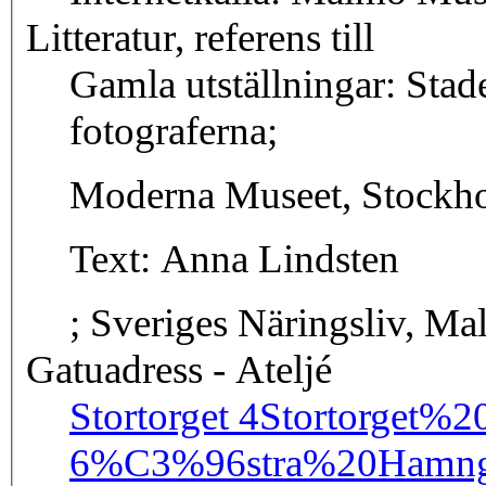
Litteratur, referens till
Gamla utställningar: Stad
fotograferna;
Moderna Museet, Stockh
Text: Anna Lindsten
; Sveriges Näringsliv, M
Gatuadress - Ateljé
Stortorget 4
Stortorget%2
6
%C3%96stra%20Hamng