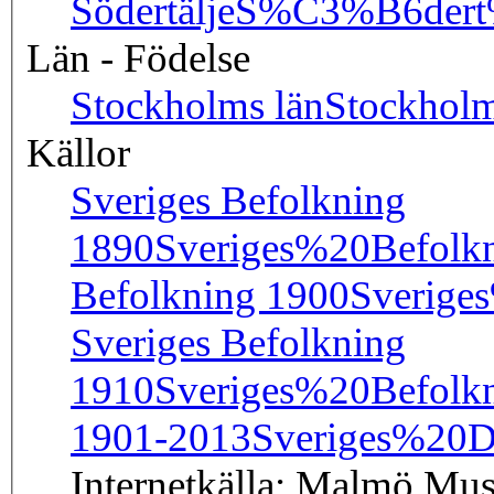
Södertälje
S%C3%B6dert
Län - Födelse
Stockholms län
Stockho
Källor
Sveriges Befolkning
1890
Sveriges%20Befol
Befolkning 1900
Sverige
Sveriges Befolkning
1910
Sveriges%20Befol
1901-2013
Sveriges%2
Internetkälla: Malmö Mus