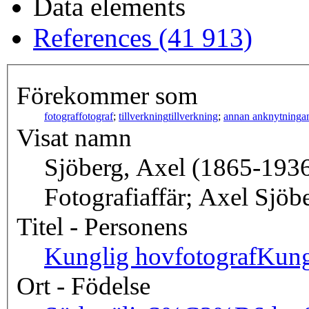
Data elements
References (41 913)
Förekommer som
fotograf
fotograf
;
tillverkning
tillverkning
;
annan anknytning
a
Visat namn
Sjöberg, Axel (1865-1936
Fotografiaffär; Axel Sjöb
Titel - Personens
Kunglig hovfotograf
Kung
Ort - Födelse