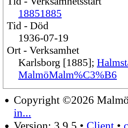
Tid - Verksamhetsstart
1885
1885
Tid - Död
1936-07-19
Ort - Verksamhet
Karlsborg [1885];
Halmst
Malmö
Malm%C3%B6
Copyright ©2026 Malmö
in...
Version: 3.9.5
•
Client
•