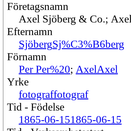
Företagsnamn
Axel Sjöberg & Co.; Axel
Efternamn
Sjöberg
Sj%C3%B6berg
Förnamn
Per
Per%20
;
Axel
Axel
Yrke
fotograf
fotograf
Tid - Födelse
1865-06-15
1865-06-15