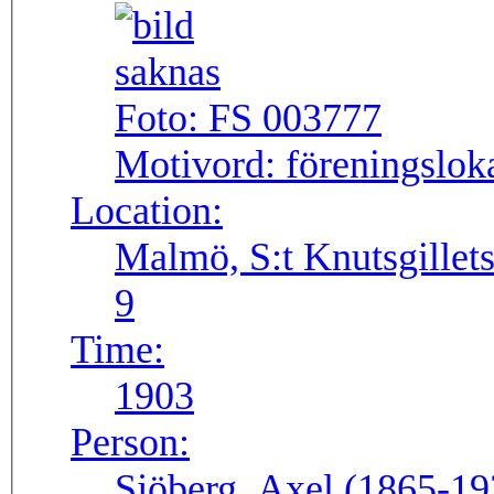
Foto:
FS 003777
Motivord:
föreningslok
Location:
Malmö, S:t Knutsgillets
9
Time:
1903
Person:
Sjöberg, Axel (1865-19