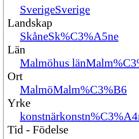
Sverige
Sverige
Landskap
Skåne
Sk%C3%A5ne
Län
Malmöhus län
Malm%C3
Ort
Malmö
Malm%C3%B6
Yrke
konstnär
konstn%C3%A4
Tid - Födelse