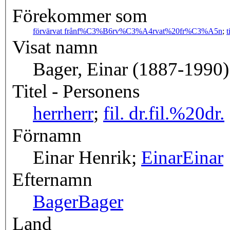
Förekommer som
förvärvat från
f%C3%B6rv%C3%A4rvat%20fr%C3%A5n
;
t
Visat namn
Bager, Einar (1887-1990)
Titel - Personens
herr
herr
;
fil. dr.
fil.%20dr.
Förnamn
Einar Henrik;
Einar
Einar
Efternamn
Bager
Bager
Land