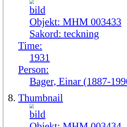
Objekt:
MHM 003433
Sakord:
teckning
Time:
1931
Person:
Bager, Einar (1887-199
Thumbnail
Objekt:
MHM 003434