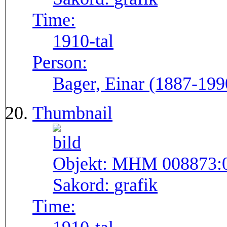
Time:
1910-tal
Person:
Bager, Einar (1887-199
Thumbnail
Objekt:
MHM 008873:
Sakord:
grafik
Time: