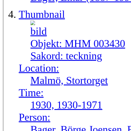
Thumbnail
Objekt:
MHM 003430
Sakord:
teckning
Location:
Malmö, Stortorget
Time:
1930, 1930-1971
Person:
Bager, Börge Joensen, 