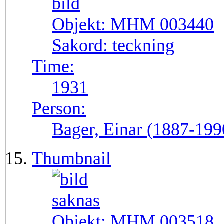
Objekt:
MHM 003440
Sakord:
teckning
Time:
1931
Person:
Bager, Einar (1887-199
Thumbnail
Objekt:
MHM 003518