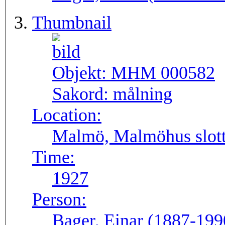
Thumbnail
Objekt:
MHM 000582
Sakord:
målning
Location:
Malmö, Malmöhus slott
Time:
1927
Person:
Bager, Einar (1887-199