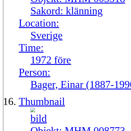
Sakord:
klänning
Location:
Sverige
Time:
1972 före
Person:
Bager, Einar (1887-199
Thumbnail
Objekt:
MHM 008773