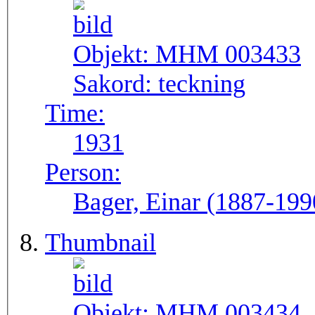
Objekt:
MHM 003433
Sakord:
teckning
Time:
1931
Person:
Bager, Einar (1887-199
Thumbnail
Objekt:
MHM 003434