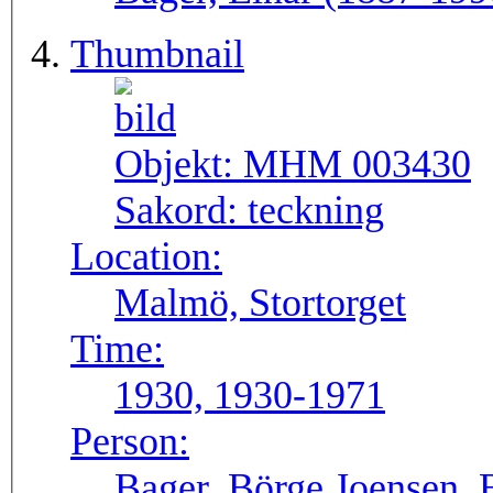
Thumbnail
Objekt:
MHM 003430
Sakord:
teckning
Location:
Malmö, Stortorget
Time:
1930, 1930-1971
Person:
Bager, Börge Joensen, 