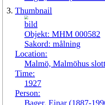
Thumbnail
Objekt:
MHM 000582
Sakord:
målning
Location:
Malmö, Malmöhus slott
Time:
1927
Person:
Bager, Einar (1887-199