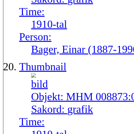
Time:
1910-tal
Person:
Bager, Einar (1887-199
Thumbnail
Objekt:
MHM 008873:
Sakord:
grafik
Time: