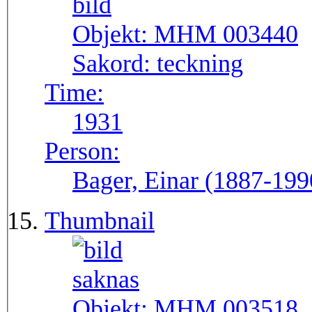
Objekt:
MHM 003440
Sakord:
teckning
Time:
1931
Person:
Bager, Einar (1887-199
Thumbnail
Objekt:
MHM 003518