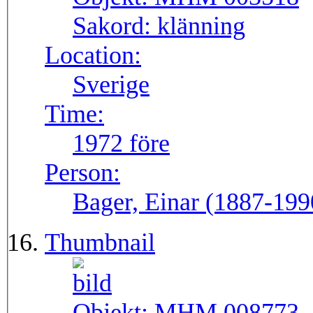
Sakord:
klänning
Location:
Sverige
Time:
1972 före
Person:
Bager, Einar (1887-199
Thumbnail
Objekt:
MHM 008773