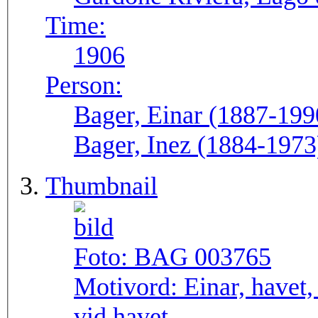
Time:
1906
Person:
Bager, Einar (1887-1990
Bager, Inez (1884-1973)
Thumbnail
Foto:
BAG 003765
Motivord:
Einar, havet,
vid havet