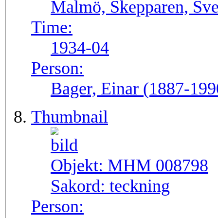
Malmö, Skepparen, Sve
Time:
1934-04
Person:
Bager, Einar (1887-199
Thumbnail
Objekt:
MHM 008798
Sakord:
teckning
Person: