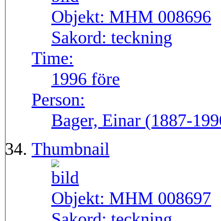
Objekt:
MHM 008696
Sakord:
teckning
Time:
1996 före
Person:
Bager, Einar (1887-199
Thumbnail
Objekt:
MHM 008697
Sakord:
teckning