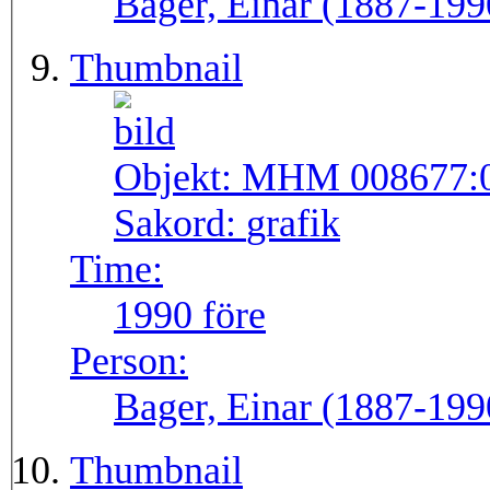
Bager, Einar (1887-199
Thumbnail
Objekt:
MHM 008677:
Sakord:
grafik
Time:
1990 före
Person:
Bager, Einar (1887-199
Thumbnail