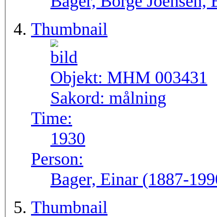
Bager, Börge Joensen, 
Thumbnail
Objekt:
MHM 003431
Sakord:
målning
Time:
1930
Person:
Bager, Einar (1887-199
Thumbnail