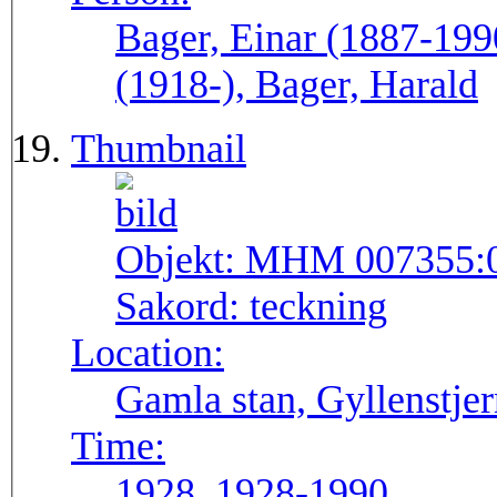
Bager, Einar (1887-199
(1918-), Bager, Harald
Thumbnail
Objekt:
MHM 007355:
Sakord:
teckning
Location:
Gamla stan, Gyllenstj
Time:
1928, 1928-1990