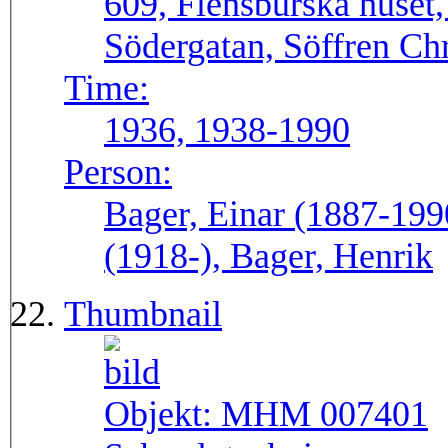
609, Flensburska huset
Södergatan, Söffren Chr
Time:
1936, 1938-1990
Person:
Bager, Einar (1887-199
(1918-), Bager, Henrik
Thumbnail
Objekt:
MHM 007401