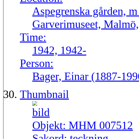
Aspegrenska gården, m f
Garverimuseet, Malmö
Time:
1942, 1942-
Person:
Bager, Einar (1887-199
Thumbnail
Objekt:
MHM 007512
Sakord:
teckning