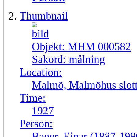
Thumbnail
Objekt:
MHM 000582
Sakord:
målning
Location:
Malmö, Malmöhus slott
Time:
1927
Person:
Bager, Einar (1887-199