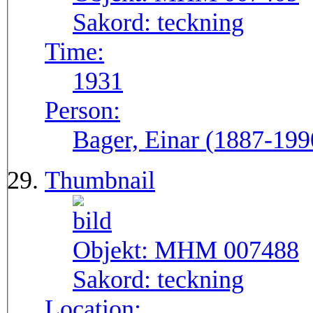
Sakord:
teckning
Time:
1931
Person:
Bager, Einar (1887-199
Thumbnail
Objekt:
MHM 007488
Sakord:
teckning
Location: