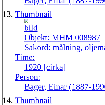
Bager, Einar (1887-199
Thumbnail
Objekt:
MHM 008987
Sakord:
målning, oljem
Time:
1920 [cirka]
Person:
Bager, Einar (1887-199
Thumbnail