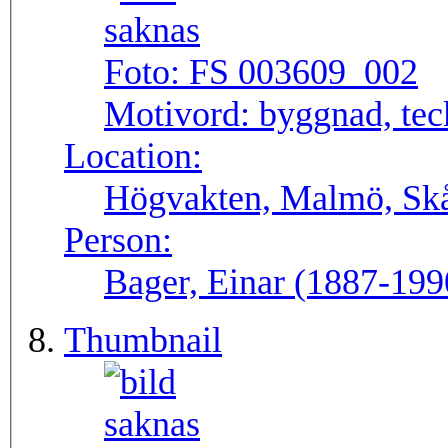
Foto:
FS 003609_002
Motivord:
byggnad, tec
Location:
Högvakten, Malmö, Skån
Person:
Bager, Einar (1887-199
Thumbnail