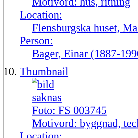
Motivord:
hus, ritning
Location:
Flensburgska huset, Ma
Person:
Bager, Einar (1887-199
Thumbnail
Foto:
FS 003745
Motivord:
byggnad, tec
Location: