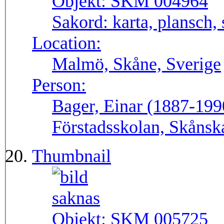
Objekt:
SKM 004964
Sakord:
karta, plansch,
Location:
Malmö, Skåne, Sverige
Person:
Bager, Einar (1887-1990
Förstadsskolan, Skånsk
Thumbnail
Objekt:
SKM 005725