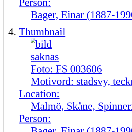
Person:
Bager, Einar (1887-199
Thumbnail
Foto:
FS 003606
Motivord:
stadsvy, tec
Location:
Malmö, Skåne, Spinneri
Person:
Bager, Einar (1887-199