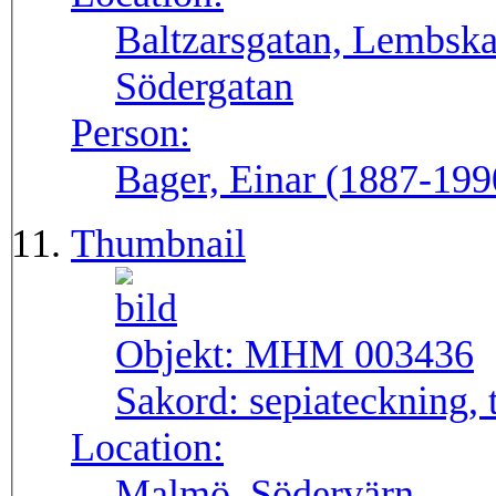
Baltzarsgatan, Lembska
Södergatan
Person:
Bager, Einar (1887-199
Thumbnail
Objekt:
MHM 003436
Sakord:
sepiateckning, 
Location:
Malmö, Södervärn