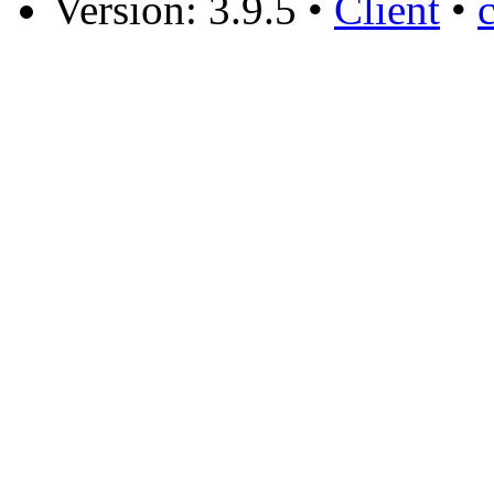
Version: 3.9.5
•
Client
•