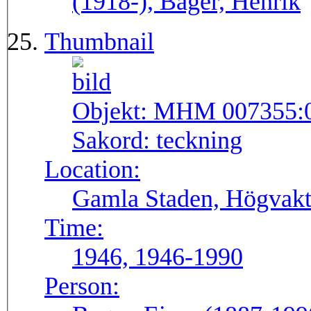
(1918-), Bager, Henrik
Thumbnail
Objekt:
MHM 007355:
Sakord:
teckning
Location:
Gamla Staden, Högvakt
Time:
1946, 1946-1990
Person: