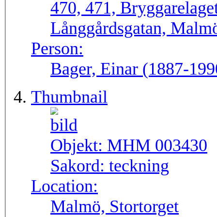
470, 471, Bryggarelage
Långgårdsgatan, Malmö
Person:
Bager, Einar (1887-1990
Thumbnail
Objekt:
MHM 003430
Sakord:
teckning
Location:
Malmö, Stortorget