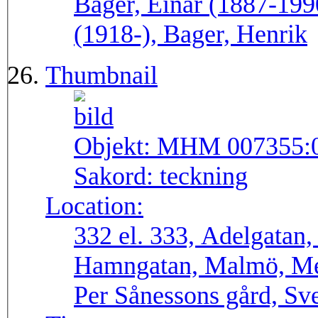
Bager, Einar (1887-199
(1918-), Bager, Henrik
Thumbnail
Objekt:
MHM 007355:
Sakord:
teckning
Location:
332 el. 333, Adelgatan
Hamngatan, Malmö, Merc
Per Sånessons gård, Sv