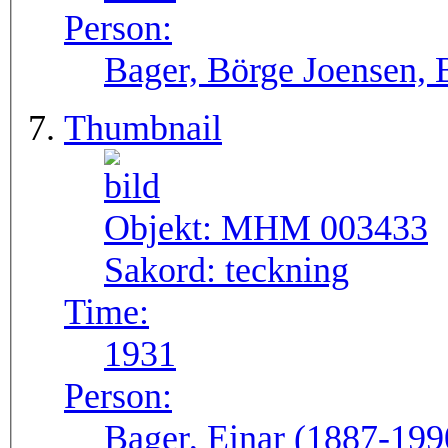
Person:
Bager, Börge Joensen, 
Thumbnail
Objekt:
MHM 003433
Sakord:
teckning
Time:
1931
Person:
Bager, Einar (1887-199