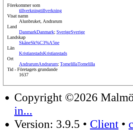
Förekommer som
tillverkning
tillverkning
Visat namn
Alunbruket, Andrarum
Land
Danmark
Danmark
;
Sverige
Sverige
Landskap
Skåne
Sk%C3%A5ne
Län
Kristianstads
Kristianstads
Ort
Andrarum
Andrarum
;
Tomelilla
Tomelilla
Tid - Företagets grundande
1637
Copyright ©2026 Malmö
in...
Version: 3.9.5
•
Client
•