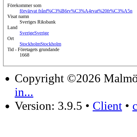
Förekommer som
förvärvat från
f%C3%B6rv%C3%A4rvat%20fr%C3%A5n
Visat namn
Sveriges Riksbank
Land
Sverige
Sverige
Ort
Stockholm
Stockholm
Tid - Företagets grundande
1668
Copyright ©2026 Malmö
in...
Version: 3.9.5
•
Client
•