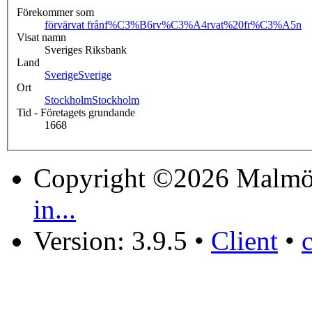
Förekommer som
förvärvat från
f%C3%B6rv%C3%A4rvat%20fr%C3%A5n
Visat namn
Sveriges Riksbank
Land
Sverige
Sverige
Ort
Stockholm
Stockholm
Tid - Företagets grundande
1668
Copyright ©2026 Malmö
in...
Version: 3.9.5
•
Client
•