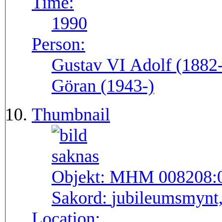
Time:
1990
Person:
Gustav VI Adolf (1882-
Göran (1943-)
Thumbnail
Objekt:
MHM 008208:
Sakord:
jubileumsmynt
Location: