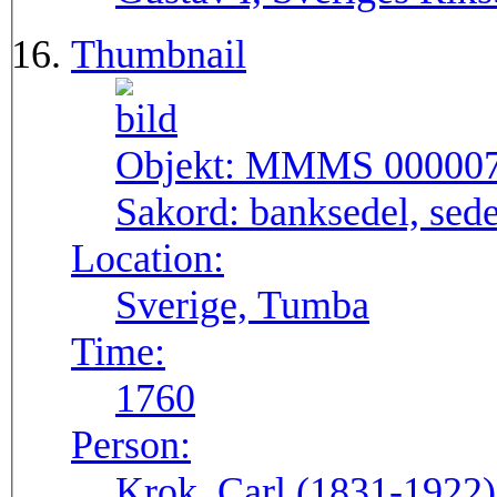
Thumbnail
Objekt:
MMMS 00000
Sakord:
banksedel, sede
Location:
Sverige, Tumba
Time:
1760
Person:
Krok, Carl (1831-1922