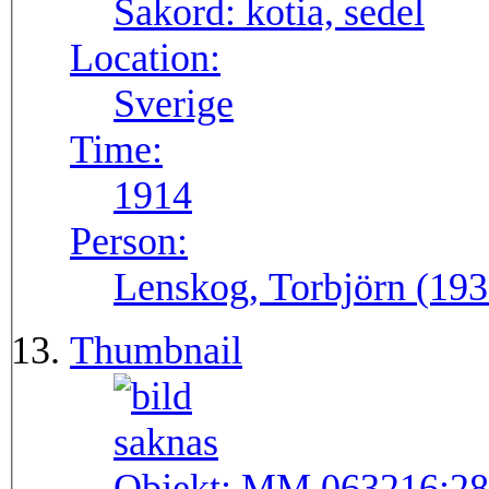
Sakord:
kotia, sedel
Location:
Sverige
Time:
1914
Person:
Lenskog, Torbjörn (193
Thumbnail
Objekt:
MM 063216:28