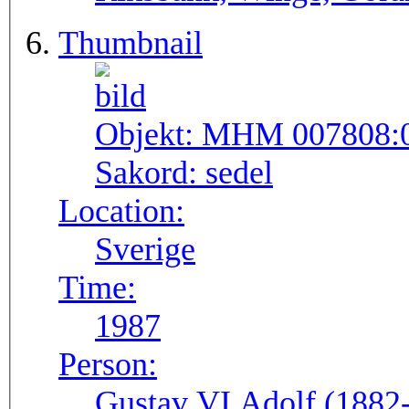
Thumbnail
Objekt:
MHM 007808:
Sakord:
sedel
Location:
Sverige
Time:
1987
Person:
Gustav VI Adolf (1882-