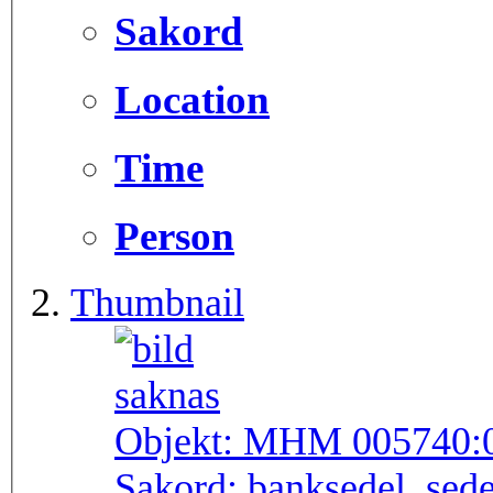
Sakord
Location
Time
Person
Thumbnail
Objekt:
MHM 005740:
Sakord:
banksedel, sede