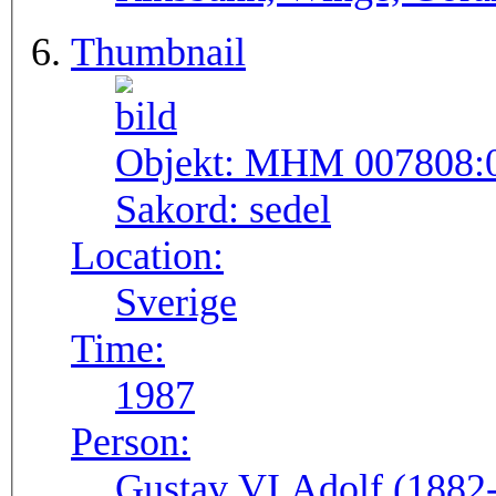
Thumbnail
Objekt:
MHM 007808:
Sakord:
sedel
Location:
Sverige
Time:
1987
Person:
Gustav VI Adolf (1882-