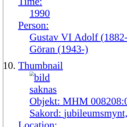
Time:
1990
Person:
Gustav VI Adolf (1882-
Göran (1943-)
Thumbnail
Objekt:
MHM 008208:
Sakord:
jubileumsmynt
Location: