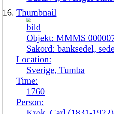
Thumbnail
Objekt:
MMMS 00000
Sakord:
banksedel, sede
Location:
Sverige, Tumba
Time:
1760
Person:
Krok, Carl (1831-1922