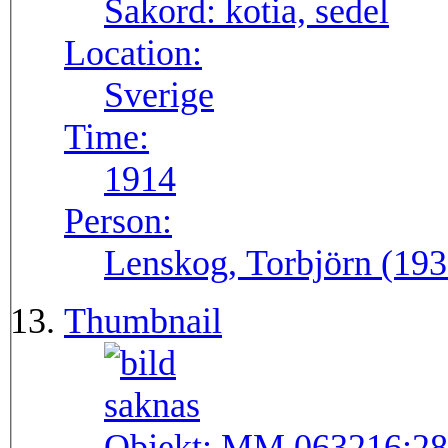
Sakord:
kotia, sedel
Location:
Sverige
Time:
1914
Person:
Lenskog, Torbjörn (193
Thumbnail
Objekt:
MM 063216:28