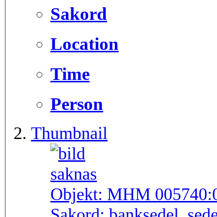
Sakord
Location
Time
Person
Thumbnail
Objekt:
MHM 005740:
Sakord:
banksedel, sede