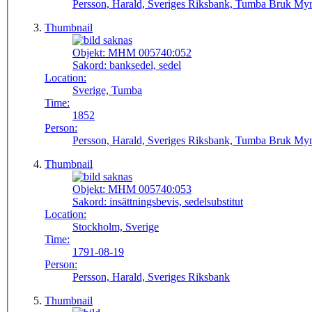
Persson, Harald, Sveriges Riksbank, Tumba Bruk Myn
Thumbnail
Objekt:
MHM 005740:052
Sakord:
banksedel, sedel
Location:
Sverige, Tumba
Time:
1852
Person:
Persson, Harald, Sveriges Riksbank, Tumba Bruk Myn
Thumbnail
Objekt:
MHM 005740:053
Sakord:
insättningsbevis, sedelsubstitut
Location:
Stockholm, Sverige
Time:
1791-08-19
Person:
Persson, Harald, Sveriges Riksbank
Thumbnail