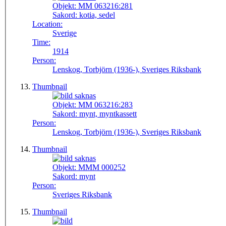
Objekt:
MM 063216:281
Sakord:
kotia, sedel
Location:
Sverige
Time:
1914
Person:
Lenskog, Torbjörn (1936-), Sveriges Riksbank
Thumbnail
Objekt:
MM 063216:283
Sakord:
mynt, myntkassett
Person:
Lenskog, Torbjörn (1936-), Sveriges Riksbank
Thumbnail
Objekt:
MMM 000252
Sakord:
mynt
Person:
Sveriges Riksbank
Thumbnail