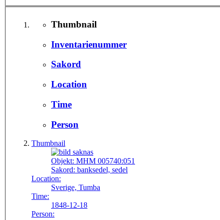
Thumbnail
Inventarienummer
Sakord
Location
Time
Person
Thumbnail
Objekt:
MHM 005740:051
Sakord:
banksedel, sedel
Location:
Sverige, Tumba
Time:
1848-12-18
Person: