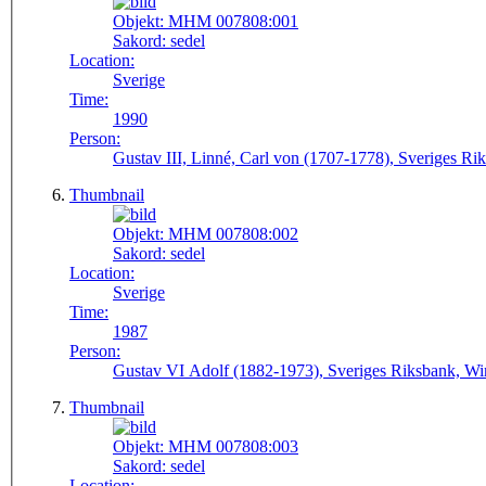
Objekt:
MHM 007808:001
Sakord:
sedel
Location:
Sverige
Time:
1990
Person:
Gustav III, Linné, Carl von (1707-1778), Sveriges Ri
Thumbnail
Objekt:
MHM 007808:002
Sakord:
sedel
Location:
Sverige
Time:
1987
Person:
Gustav VI Adolf (1882-1973), Sveriges Riksbank, Wi
Thumbnail
Objekt:
MHM 007808:003
Sakord:
sedel
Location: