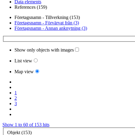
Data elements
References (159)
Företagsnamn - Tillverkning (153)
Företagsnamn - Förvärvat från (3)
Företagsnamn - Annan anknytning (3)
Show only objects with images
List view
Map view
1
2
3
Show 1 to 60 of 153 hits
Objekt (153)