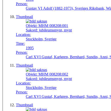
Person:
Gustav VI Adolf (1882-1973), Sveriges Riksbank, Wi
Thumbnail
Objekt:
MHM 008208:001
Sakord:
jubileumsmynt, mynt
Location:
Stockholm, Sverige
Time:
1995
Person:
Carl XVI Gustaf, Karlgren, Bernhard, Sundin, Anni, 
Thumbnail
Objekt:
MHM 008208:002
Sakord:
jubileumsmynt, mynt
Location:
Stockholm, Sverige
Person:
Carl XVI Gustaf, Karlgren, Bernhard, Sundin, Anni, 
Thumbnail