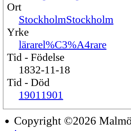
Ort
Stockholm
Stockholm
Yrke
lärare
l%C3%A4rare
Tid - Födelse
1832-11-18
Tid - Död
1901
1901
Copyright ©2026 Malmö