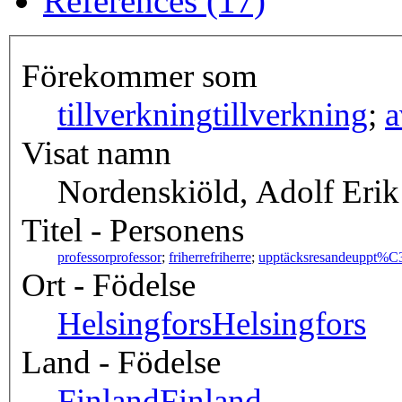
References (17)
Förekommer som
tillverkning
tillverkning
;
a
Visat namn
Nordenskiöld, Adolf Eri
Titel - Personens
professor
professor
;
friherre
friherre
;
upptäcksresande
uppt%C
Ort - Födelse
Helsingfors
Helsingfors
Land - Födelse
Finland
Finland