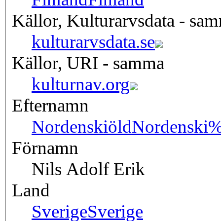
Källor, Kulturarvsdata - sa
kulturarvsdata.se
Källor, URI - samma
kulturnav.org
Efternamn
Nordenskiöld
Nordenski
Förnamn
Nils Adolf Erik
Land
Sverige
Sverige