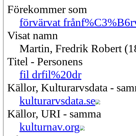
Förekommer som
förvärvat från
f%C3%B6r
Visat namn
Martin, Fredrik Robert (
Titel - Personens
fil dr
fil%20dr
Källor, Kulturarvsdata - sa
kulturarvsdata.se
Källor, URI - samma
kulturnav.org