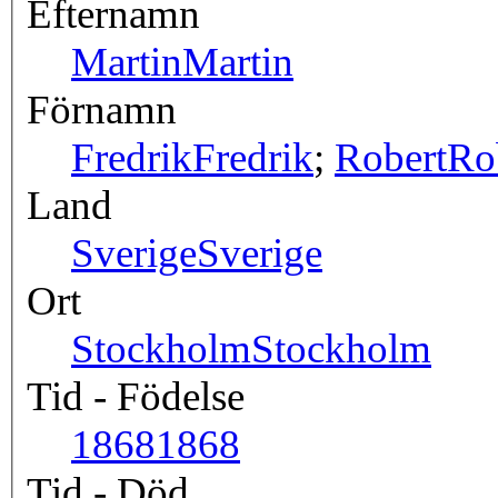
Efternamn
Martin
Martin
Förnamn
Fredrik
Fredrik
;
Robert
Ro
Land
Sverige
Sverige
Ort
Stockholm
Stockholm
Tid - Födelse
1868
1868
Tid - Död