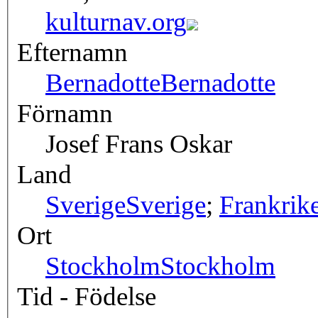
kulturnav.org
Efternamn
Bernadotte
Bernadotte
Förnamn
Josef Frans Oskar
Land
Sverige
Sverige
;
Frankrik
Ort
Stockholm
Stockholm
Tid - Födelse