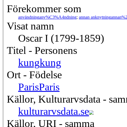
Förekommer som
användning
anv%C3%A4ndning
;
annan anknytning
annan%2
Visat namn
Oscar I (1799-1859)
Titel - Personens
kung
kung
Ort - Födelse
Paris
Paris
Källor, Kulturarvsdata - sa
kulturarvsdata.se
Källor, URI - samma