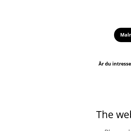
Malm
Är du intress
The web