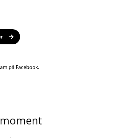
er
ram på Facebook.
he moment