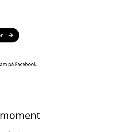
er
ram på Facebook.
he moment