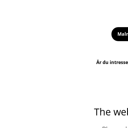
Malm
Är du intress
The web