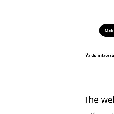
Malm
Är du intress
The web