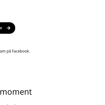
er
ram på Facebook.
he moment