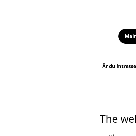
Malm
Är du intress
The web