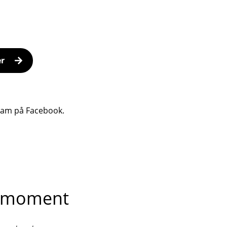
er
ram på Facebook.
he moment